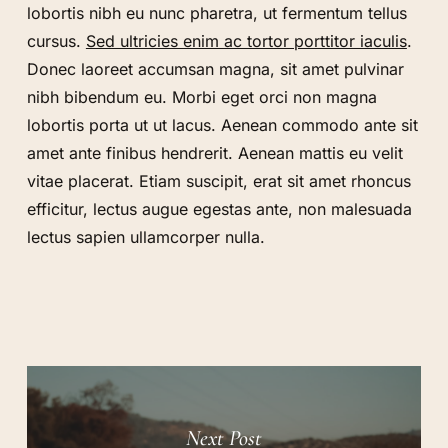
lobortis nibh eu nunc pharetra, ut fermentum tellus
cursus.
Sed ultricies enim ac tortor porttitor iaculis
.
Donec laoreet accumsan magna, sit amet pulvinar
nibh bibendum eu. Morbi eget orci non magna
lobortis porta ut ut lacus. Aenean commodo ante sit
amet ante finibus hendrerit. Aenean mattis eu velit
vitae placerat. Etiam suscipit, erat sit amet rhoncus
No products in the cart.
efficitur, lectus augue egestas ante, non malesuada
lectus sapien ullamcorper nulla.
GO TO SHOP
Next Post