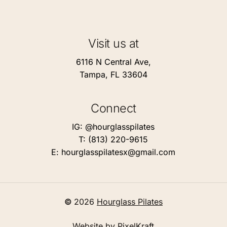
Visit us at
6116 N Central Ave,
Tampa, FL 33604
Connect
IG: @hourglasspilates
T: (813) 220-9615
E:
hourglasspilatesx@gmail.com
©
2026
Hourglass Pilates
Website by
PixelKraft