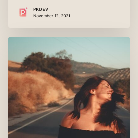
PKDEV
November 12, 2021
The
best
time
of
year
to
visit
Australia