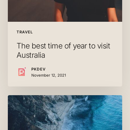
TRAVEL
The best time of year to visit
Australia
PKDEV
November 12, 2021
The
incredible
history
of