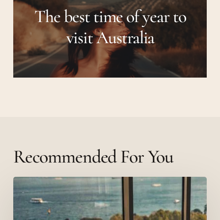
The best time of year to
visit Australia
Recommended For You
The
absolute
Salient