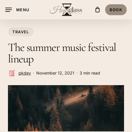
Skip
MENU
BOOK
to
Cart
Close
Cart
main
content
TRAVEL
The summer music festival
lineup
pkdev
November 12, 2021
3 min read