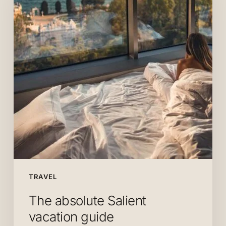
vacation
guide
TRAVEL
The absolute Salient
vacation guide