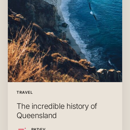
Queensland
TRAVEL
The incredible history of
Queensland
PKDEV